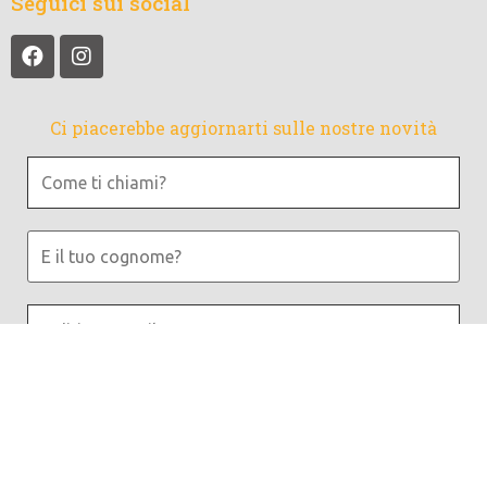
Seguici sui social
Ci piacerebbe aggiornarti sulle nostre novità
Come
ti
chiami?
E
il
tuo
Indirizzo
cognome?
email
*
Leggi la nostra
Informativa sulla privacy