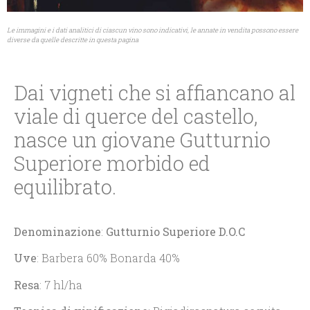
Le immagini e i dati analitici di ciascun vino sono indicativi, le annate in vendita possono essere
diverse da quelle descritte in questa pagina
Dai vigneti che si affiancano al
viale di querce del castello,
nasce un giovane Gutturnio
Superiore morbido ed
equilibrato.
Denominazione
:
Gutturnio Superiore D.O.C
Uve
: Barbera 60% Bonarda 40%
Resa
: 7 hl/ha