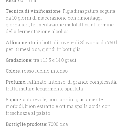
Resa
: 65 hl/ha
Tecnica di vinificazione
: Pigiadiraspatura seguita
da 10 giorni di macerazione con rimontaggi
giornalieri, fermentazione malolattica al termine
della fermentazione alcolica
Affinamento
: in botti di rovere di Slavonia da 750 lt
per 18 mesi c.ca, quindi in bottiglia
Gradazione
: tra i 13.5 e 14,0 gradi
Colore
: rosso rubino intenso
Profumo
: raffinato, intenso, di grande complessità,
frutta matura leggermente spiritata
Sapore
: autorevole, con tannini giustamente
morbidi, buon estratto e ottima spalla acida con
freschezza al palato
Bottiglie
prodotte:
7000 c.ca