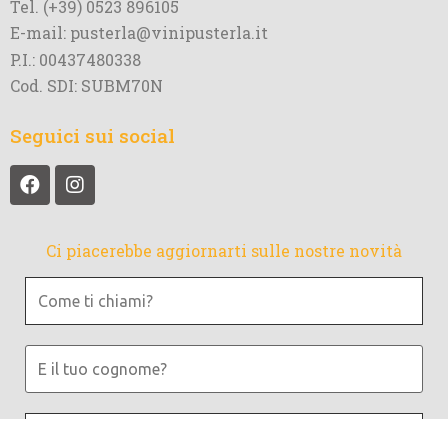
Tel. (+39) 0523 896105
E-mail: pusterla@vinipusterla.it
P.I.: 00437480338
Cod. SDI: SUBM70N
Seguici sui social
Ci piacerebbe aggiornarti sulle nostre novità
Come
ti
chiami?
E
il
tuo
Indirizzo
cognome?
email