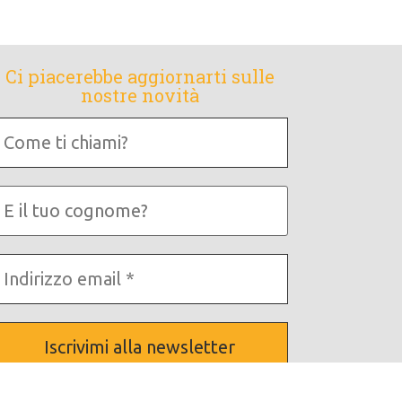
Ci piacerebbe aggiornarti sulle
nostre novità
Come
i
chiami?
E
tuo
cognome?
ndirizzo
mail
Leggi la nostra
Informativa sulla privacy