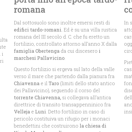
romana
co
Dal sottosuolo sono inoltre emersi resti di
In 
edifici tardo-romani.
Ed è su una villa rustica
att
romana del III secolo d. C. che fu eretto un
car
ulta
fortilizio, controllato attorno all’anno X dalla
ogg
ute
famiglia Obertenga
da cui discesero
i
cir
 i
marchesi Pallavicino
.
ri
Pie
Questo fortilizio si ergeva sul lato della valle
cas
verso il mare che partendo dalla pianura fra
mat
Chiavenna
e il
Taro
(limiti dello stato antico
fon
dei Pallavicino), seguendo il corso del
dis
torrente Chiavenna,
si collegava all’antica
del
direttrice di transito transappenninico fra
anc
Velleja
e
Luni
. Detto fortilizio in caso di
ins
pericolo costituiva un rifugio per i monaci
benedettini che costruirono
la chiesa di