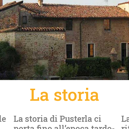
La storia
le
La storia di Pusterla ci
La
porta fino all’epoca tardo-
ri