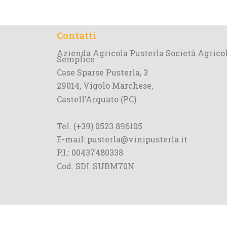
Contatti
Azienda Agricola Pusterla Società Agrico
Semplice
Case Sparse Pusterla, 3
29014, Vigolo Marchese,
Castell’Arquato (PC)
Tel. (+39) 0523 896105
E-mail: pusterla@vinipusterla.it
P.I.: 00437480338
Cod. SDI: SUBM70N