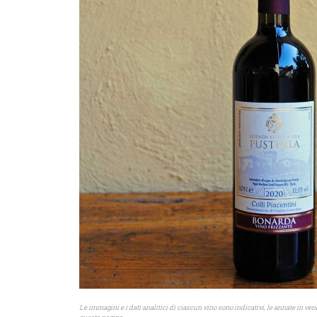
Le immagini e i dati analitici di ciascun vino sono indicativi, le annate in ve