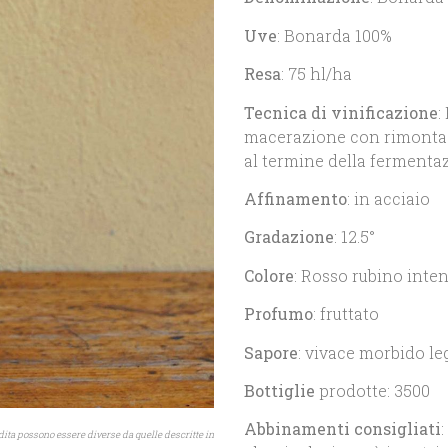
Uve
: Bonarda 100%
Resa
: 75 hl/ha
Tecnica di vinificazione
:
macerazione con rimontagg
al termine della fermentaz
Affinamento
: in acciaio
Gradazione
: 12.5°
Colore
: Rosso rubino inte
Profumo
: fruttato
Sapore
: vivace morbido l
Bottiglie
prodotte: 3500
Abbinamenti consigliati
ndita possono essere diverse da quelle descritte in