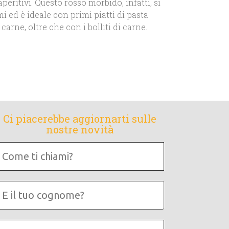
aperitivi. Questo rosso morbido, infatti, si
i ed è ideale con primi piatti di pasta
carne, oltre che con i bolliti di carne.
Ci piacerebbe aggiornarti sulle
nostre novità
Come
i
chiami?
E
tuo
cognome?
ndirizzo