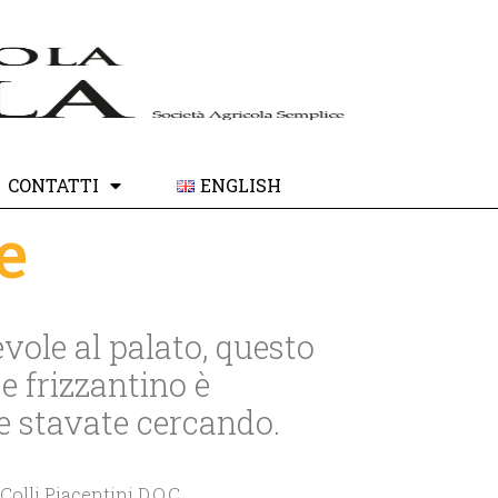
CONTATTI
ENGLISH
e
vole al palato, questo
e frizzantino è
he stavate cercando.
Colli Piacentini D.O.C