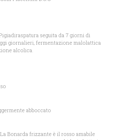
 Pigiadiraspatura seguita da 7 giorni di
i giornalieri, fermentazione malolattica
ione alcolica.
nso
eggermente abboccato
: La Bonarda frizzante è il rosso amabile