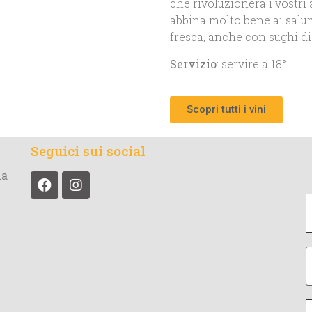
che rivoluzionerà i vostri 
abbina molto bene ai salum
fresca, anche con sughi di 
Servizio
: servire a 18°
Scopri tutti i vini
Seguici sui social
la
t
il
I