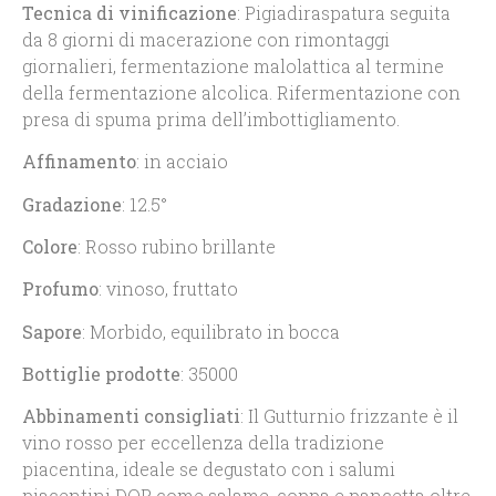
Tecnica di vinificazione
: Pigiadiraspatura seguita
da 8 giorni di macerazione con rimontaggi
giornalieri, fermentazione malolattica al termine
della fermentazione alcolica. Rifermentazione con
presa di spuma prima dell’imbottigliamento.
Affinamento
: in acciaio
Gradazione
: 12.5°
Colore
: Rosso rubino brillante
Profumo
: vinoso, fruttato
Sapore
: Morbido, equilibrato in bocca
Bottiglie
prodotte
: 35000
Abbinamenti consigliati
: Il Gutturnio frizzante è il
vino rosso per eccellenza della tradizione
piacentina, ideale se degustato con i salumi
piacentini DOP come salame, coppa e pancetta oltre