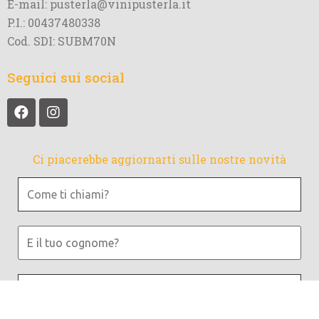
E-mail: pusterla@vinipusterla.it
P.I.: 00437480338
Cod. SDI: SUBM70N
Seguici sui social
Ci piacerebbe aggiornarti sulle nostre novità
Come
ti
chiami?
E
il
tuo
Indirizzo
cognome?
email
*