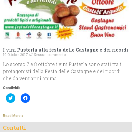
I vini Pusterla alla festa delle Castagne e dei ricordi
10 Ottobre 2017
Nessun commento
Lo scorso 7 e 8 ottobre i vini Pusterla sono stati tra i
protagonisti della Festa delle Castagne e dei ricordi
che da vent’anni anima
Condividi:
Fai
Fai
clic
clic
qui
per
per
condividere
condividere
su
Read More »
su
Facebook
Twitter
(Si
(Si
apre
Contatti
apre
in
in
una