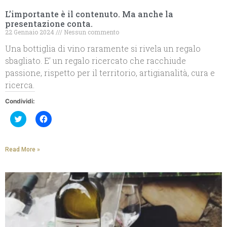
L’importante è il contenuto. Ma anche la
presentazione conta.
22 Gennaio 2024
Nessun commento
Una bottiglia di vino raramente si rivela un regalo
sbagliato. E’ un regalo ricercato che racchiude
passione, rispetto per il territorio, artigianalità, cura e
ricerca.
Condividi:
Fai
Fai
clic
clic
qui
per
per
condividere
condividere
su
Read More »
su
Facebook
Twitter
(Si
(Si
apre
apre
in
in
una
una
nuova
nuova
finestra)
finestra)