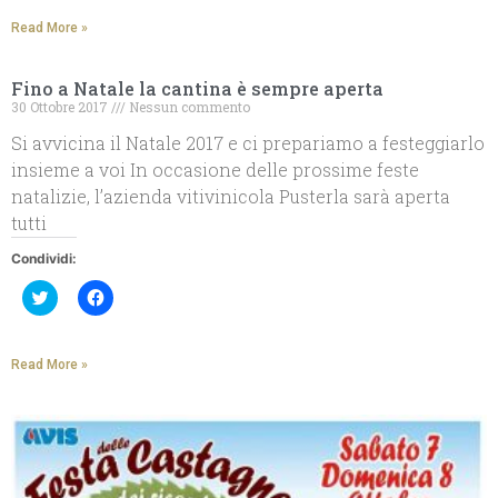
per
condividere
condividere
su
Read More »
su
Facebook
Twitter
(Si
(Si
apre
apre
in
Fino a Natale la cantina è sempre aperta
in
una
una
nuova
30 Ottobre 2017
Nessun commento
nuova
finestra)
finestra)
Si avvicina il Natale 2017 e ci prepariamo a festeggiarlo
insieme a voi In occasione delle prossime feste
natalizie, l’azienda vitivinicola Pusterla sarà aperta
tutti
Condividi:
Fai
Fai
clic
clic
qui
per
per
condividere
condividere
su
Read More »
su
Facebook
Twitter
(Si
(Si
apre
apre
in
in
una
una
nuova
nuova
finestra)
finestra)