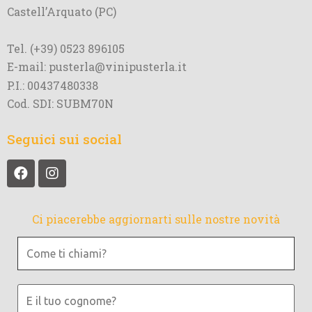
Castell’Arquato (PC)
Tel. (+39) 0523 896105
E-mail: pusterla@vinipusterla.it
P.I.: 00437480338
Cod. SDI: SUBM70N
Seguici sui social
Ci piacerebbe aggiornarti sulle nostre novità
Come
ti
chiami?
E
il