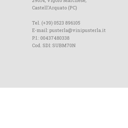
29014, Vigolo Marchese,
Castell’Arquato (PC)
Tel. (+39) 0523 896105
E-mail: pusterla@vinipusterla.it
P.I.: 00437480338
Cod. SDI: SUBM70N