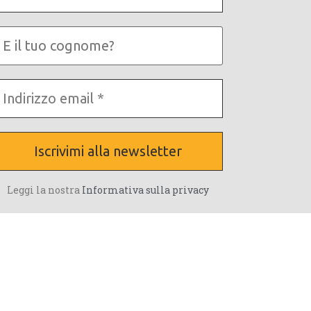
chiami?
E
tuo
cognome?
ndirizzo
mail
Leggi la nostra
Informativa sulla privacy