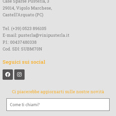
Case Sparse Pusterla, 3
29014, Vigolo Marchese,
Castell’Arquato (PC)
Tel. (+39) 0523 896105
E-mail: pusterla@vinipusterla.it
P.I.: 00437480338
Cod. SDI: SUBM70N
Seguici sui social
Ci piacerebbe aggiornarti sulle nostre novità
Come
ti
chiami?