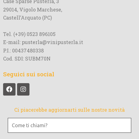
Case Sparse Pusterla, 3
29014, Vigolo Marchese,
Castell’Arquato (PC)
Tel. (+39) 0523 896105
E-mail: pusterla@vinipusterla.it
P.I.: 00437480338
Cod. SDI: SUBM70N
Seguici sui social
Ci piacerebbe aggiornarti sulle nostre novità
Come
ti
chiami?