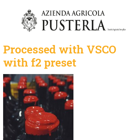
Processed with VSCO
with f2 preset