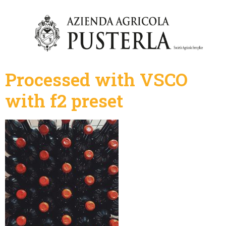
Processed with VSCO
with f2 preset