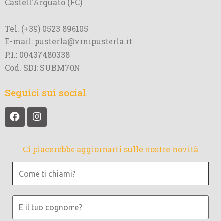
Castell’Arquato (PC)
Tel. (+39) 0523 896105
E-mail: pusterla@vinipusterla.it
P.I.: 00437480338
Cod. SDI: SUBM70N
Seguici sui social
Ci piacerebbe aggiornarti sulle nostre novità
Come
ti
chiami?
E
il