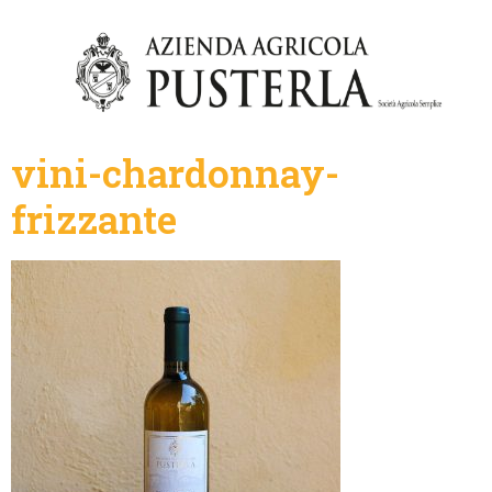
vini-chardonnay-
frizzante