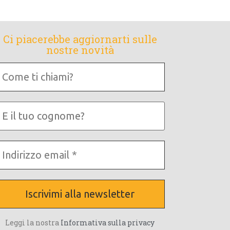
Ci piacerebbe aggiornarti sulle
nostre novità
Come
i
chiami?
E
tuo
cognome?
ndirizzo
mail
Leggi la nostra
Informativa sulla privacy