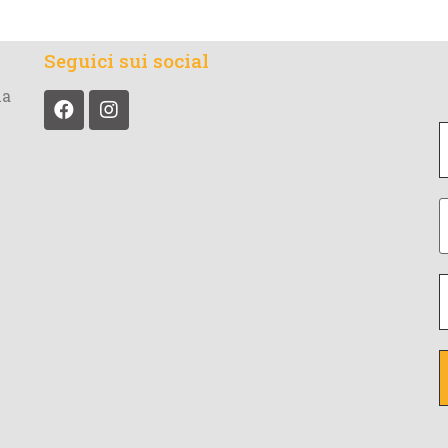
Seguici sui social
la
t
il
I
e
*