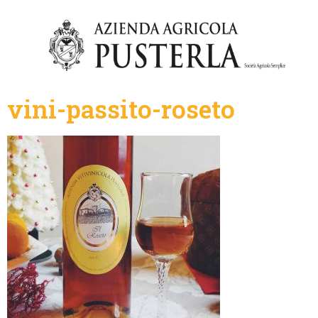
vini-passito-roseto