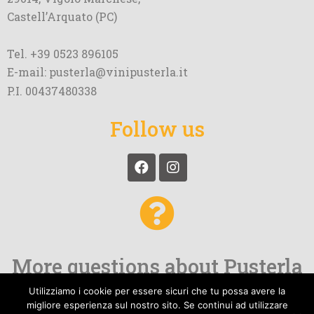
Castell’Arquato (PC)
Tel. +39 0523 896105
E-mail: pusterla@vinipusterla.it
P.I. 00437480338
Follow us
More questions about Pusterla
and our wines?
Utilizziamo i cookie per essere sicuri che tu possa avere la
migliore esperienza sul nostro sito. Se continui ad utilizzare