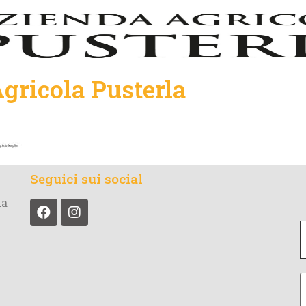
gricola Pusterla
Seguici sui social
la
t
il