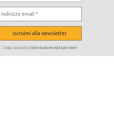
tuo
cognome?
ndirizzo
mail
Leggi la nostra
Informativa sulla privacy