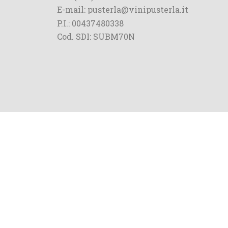
E-mail: pusterla@vinipusterla.it
P.I.: 00437480338
Cod. SDI: SUBM70N