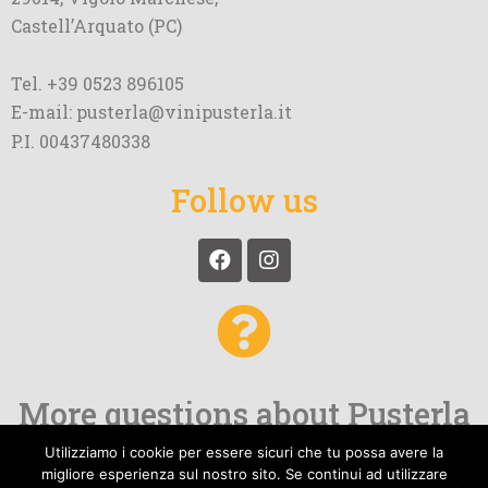
Castell’Arquato (PC)
Tel. +39 0523 896105
E-mail: pusterla@vinipusterla.it
P.I. 00437480338
Follow us
More questions about Pusterla
and our wines?
Utilizziamo i cookie per essere sicuri che tu possa avere la
migliore esperienza sul nostro sito. Se continui ad utilizzare