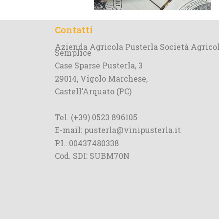
Contatti
Azienda Agricola Pusterla Società Agrico
Semplice
Case Sparse Pusterla, 3
29014, Vigolo Marchese,
Castell’Arquato (PC)
Tel. (+39) 0523 896105
E-mail: pusterla@vinipusterla.it
P.I.: 00437480338
Cod. SDI: SUBM70N