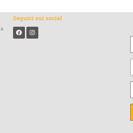
Seguici sui social
la
t
il
I
e
*