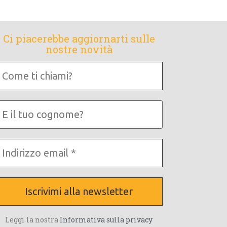
Ci piacerebbe aggiornarti sulle
nostre novità
Come
i
chiami?
E
tuo
cognome?
ndirizzo
mail
Leggi la nostra
Informativa sulla privacy